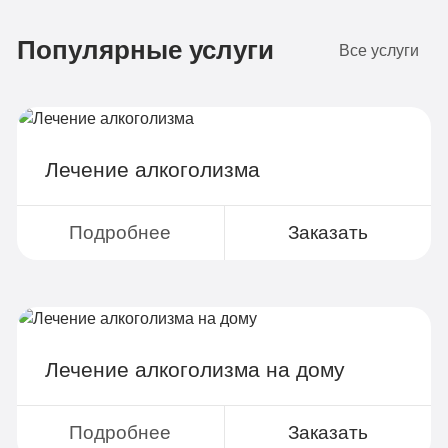
Бюджетно
1 490 руб
Популярные услуги
4-х местная комната
2
Все услуги
Диагностика
Групповая терапия
Детоксикация
Лечение алкоголизма
Круглосуточное наблюдение
Поддержка родственников
Подробнее
Заказать
4-х разовое питание
Больничный лист
Лечение алкоголизма на дому
Записаться
Подробнее
Заказать