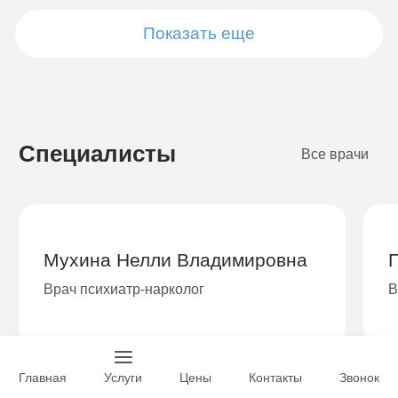
Показать еще
Подробнее
Подробнее
Подробнее
Подробнее
Подробнее
Подробнее
Подробнее
Подробнее
Заказать
Заказать
Заказать
Заказать
Заказать
Заказать
Заказать
Заказать
Специалисты
Все врачи
Мухина Нелли Владимировна
Врач психиатр-нарколог
В
Главная
Услуги
Цены
Контакты
Звонок