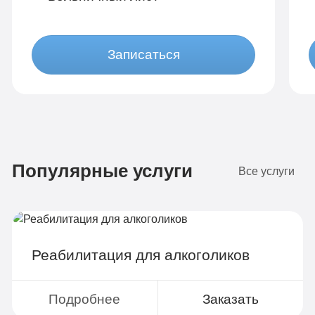
Записаться
Бюджетно
1 490 руб
Популярные услуги
4-х местная комната
2
Все услуги
Диагностика
Групповая терапия
Детоксикация
Реабилитация для алкоголиков
Круглосуточное наблюдение
Поддержка родственников
Подробнее
Заказать