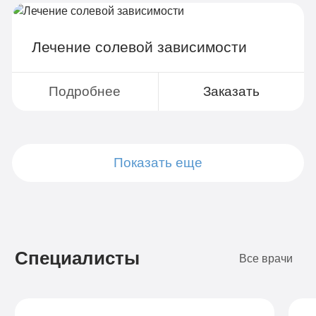
Лечение солевой зависимости
Подробнее
Заказать
Показать еще
Подробнее
Подробнее
Подробнее
Подробнее
Подробнее
Подробнее
Подробнее
Подробнее
Заказать
Заказать
Заказать
Заказать
Заказать
Заказать
Заказать
Заказать
Специалисты
Все врачи