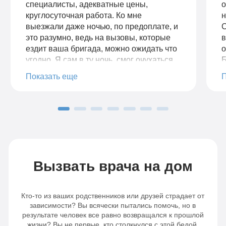
специалисты, адекватные цены,
о
круглосуточная работа. Ко мне
н
выезжали даже ночью, по предоплате, и
С
это разумно, ведь на вызовы, которые
в
ездит ваша бригада, можно ожидать что
о
угодно. Я сам в ту ночь, смог очухаться
Б
спустя 20 минут звонков в домофон.
р
Показать еще
Бригада не уезжала, а дозванивалась до
к
меня до пьяного.
Вызвать врача на дом
Кто-то из ваших родственников или друзей страдает от
зависимости? Вы всячески пытались помочь, но в
результате человек все равно возвращался к прошлой
жизни? Вы не первые, кто столкнулся с этой бедой.