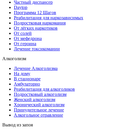
Частный диспансер
Daytop
Программа 12 Шагов
Реабилитация для наркозависимых
Подростковая наркомания
От лёгких наркотиков
От солей
От мефедрона
От героина
Лечение токсикомании
Алкоголизм
Лечение Алкоголизма
На дому
В стационаре
Амбулаторно
Реабилитация для алкоголиков
Подростковый алкоголизм
Женский алкоголизм
Хронический алкоголизм
Принудительное лечение
Алкогольное отравление
Вывод из запоя