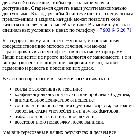
делаем всё возможное, чтобы сделать наши услуги
жизнь без наркотиков. Во что я и поверить уже не
доступными. Стараемся сделать наши услуги максимально
могла. Огромное вам спасибо!
доступными. Благодаря гибкой системе оплаты, специальным
предложениям и акциям, каждый может позволить себе
качественное лечение в нашей клинике. Вы можете узнать о
специальных условиях и ценах по телефону
+7 903 646-20-71
Я был вынужден прибегнуть к принудительной
Благодаря нашему многолетнему опыту и постоянному
госпитализации матери. Более 15 лет она находилась в
совершенствованию методов лечения, мы можем
алкогольной зависимости, и сама предпринимать какие-
гарантировать высокую эффективность наших программ.
то действия не хотела. Я благодарен вашей команде
Наши пациенты не просто избавляются от зависимости, но и
наркологов за оперативность и чёткость действий. В
возвращаются к полноценной, здоровой жизни, находя
клинике мать получила огромнейший опыт и знания,
гармонию и радость в повседневных делах.
как справляться со своими эмоциями, тревогой,
агрессией, тягой к алкоголю. Большое вам спасибо, что
В частной наркологии вы можете рассчитывать на:
у неё сейчас новая и светлая жизнь!
реально эффективную терапию;
конфиденциальность и отсутствие проблем в будущем;
внимательное деликатное отношение;
составление плана лечения с учетом возраста, состояния
здоровья, стажа употребления и других факторов;
амбулаторное и стационарное лечение;
Очень рада, что попала именно на ваш сайт и набрала
всестороннюю поддержку после выписки.
вам. Получила первичную консультацию, после
назначили приём психолога. Мне было важно найти
Мы заинтересованы в ваших результатах и делаем все
специалиста, с которым мне будет комфортно. И уже