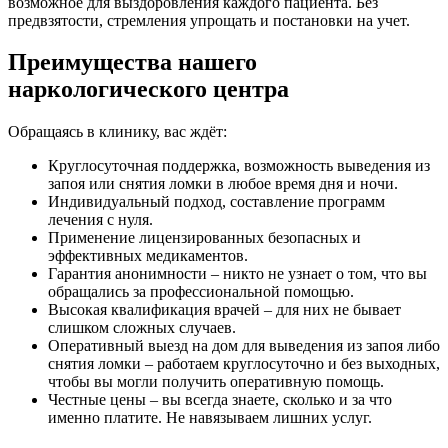
возможное для выздоровления каждого пациента. Без
после нескольких сеансов терапии мне намного легче.
предвзятости, стремления упрощать и постановки на учет.
Большой плюс, что сеансы могут проходить по скайпу,
и не надо никуда ехать.
Преимущества нашего
наркологического центра
Обращаясь в клинику, вас ждёт:
Круглосуточная поддержка, возможность выведения из
запоя или снятия ломки в любое время дня и ночи.
Индивидуальный подход, составление программ
лечения с нуля.
Применение лицензированных безопасных и
эффективных медикаментов.
Гарантия анонимности – никто не узнает о том, что вы
обращались за профессиональной помощью.
Высокая квалификация врачей – для них не бывает
слишком сложных случаев.
Оперативный выезд на дом для выведения из запоя либо
снятия ломки – работаем круглосуточно и без выходных,
чтобы вы могли получить оперативную помощь.
Честные цены – вы всегда знаете, сколько и за что
именно платите. Не навязываем лишних услуг.