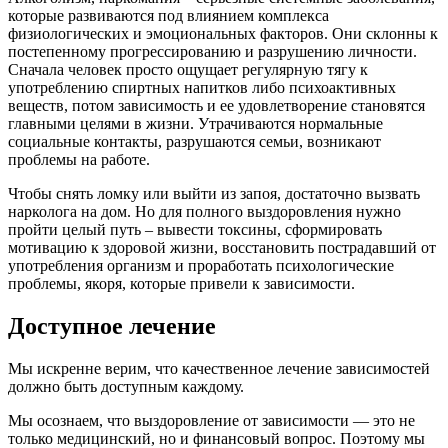
которые развиваются под влиянием комплекса
Я очень доволен результатами лечения наркомании в
физиологических и эмоциональных факторов. Они склонны к
наркоцентре . Зависимость оказалась слишком сильной,
постепенному прогрессированию и разрушению личности.
и я подозревал, что ничего не сможет мне помочь. Но
Сначала человек просто ощущает регулярную тягу к
благодаря профессиональной команде специалистов и
употреблению спиртных напитков либо психоактивных
программе, я смог преодолеть свою зависимость
веществ, потом зависимость и ее удовлетворение становятся
полностью. Мне предоставили все необходимые
главными целями в жизни. Утрачиваются нормальные
ресурсы и поддержку во время стационарного лечения.
социальные контакты, разрушаются семьи, возникают
Я нашел в себе силы бороться с желаниями и научился
проблемы на работе.
здоровому образу жизни. Теперь я чувствую себя
свободным от наркотиков и готов начать новую главу в
Чтобы снять ломку или выйти из запоя, достаточно вызвать
своей жизни. Я рекомендую клинику всем, кто ищет
нарколога на дом. Но для полного выздоровления нужно
настоящую помощь
пройти целый путь – вывести токсины, сформировать
мотивацию к здоровой жизни, восстановить пострадавший от
употребления организм и проработать психологические
проблемы, якоря, которые привели к зависимости.
Искренне благодарна вам за своё лечение! Моя жизнь
была разрушена из-за употребления наркотиков. Я сама
Доступное лечение
приняла решение и нашла вашу клинику, обсудили и
проговорили все интересующие меня вопросы о
Мы искренне верим, что качественное лечение зависимостей
реабилитации. Я получила такую колоссальную
должно быть доступным каждому.
поддержку и помощь, начала лечение. Ваш подход, ваш
профессионализм, всё на столько зацепило меня. Опыт
Мы осознаем, что выздоровление от зависимости — это не
других зависимых — у меня нет слов. Мой стаж более 5
только медицинский, но и финансовый вопрос. Поэтому мы
лет, и тут вы мне показываете новую и счастливую