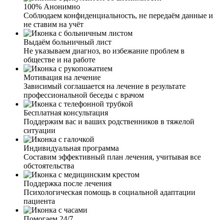
мне предложили усиленный курс лечения наркомании.
100% Анонимно
Наркологи вначале провели мне очищение организма, а
Соблюдаем конфиденциальность, не передаём данные и
дальше началась психотерапия. Был сильно удивлен, как
не ставим на учёт
грамотно и четко мне все разложили по полочкам, дали
бесценные рекомендации, что делать дальше вне
Выдаём больничный лист
клиники. Спасибо вам огромное!
Не указываем диагноз, во избежание проблем в
обществе и на работе
Мотивация на лечение
Зависимый соглашается на лечение в результате
Я жена наркомана. Узнав по рекомендациям о вашей
профессиональной беседы с врачом
клинике, спустя какое-то время, позвонила. И могу с
уверенностью сказать, что это лучший выбор. Общение
Бесплатная консультация
с сотрудниками дало мне понять, что у вас работают
Поддержим вас и ваших родственников в тяжелой
профессионалы, знающие своё дело. Сейчас муж
ситуации
проходит лечение, я всегда на связи с сотрудниками и
могу узнать, какая динамика выздоровления, чем он
Индивидуальная программа
занимается, как проходит работа с психологом.
Составим эффективный план лечения, учитывая все
Огромное вам спасибо за каждую оказанную помощь и
обстоятельства
поддержку в таких не легких жизненных ситуациях.
Поддержка после лечения
Психологическая помощь в социальной адаптации
пациента
Помогаем 24/7