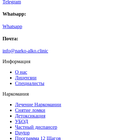
Telegram
беседовал не только с братом, но и пригласил потом нас
отдельно. Рассказав все подводные камни, дал
Whatsapp:
рекомендации по поведению с зависимым человеком.
Сейчас наша семья с надеждой и верой смотрит в
Whatsapp
будущее. Желаем вашим специалистам терпения и
успехов в их работе.
Почта:
info@narko-alko.clinic
Информация
О нас
Лицензии
Специалисты
Наркомания
Лечение Наркомании
Снятие ломки
Детоксикация
УБОД
Частный диспансер
Daytop
Программа 12 Шагов