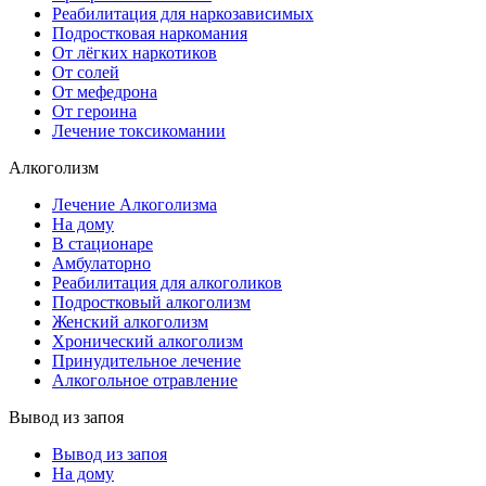
Реабилитация для наркозависимых
Подростковая наркомания
От лёгких наркотиков
От солей
От мефедрона
От героина
Лечение токсикомании
Алкоголизм
Лечение Алкоголизма
На дому
В стационаре
Амбулаторно
Реабилитация для алкоголиков
Подростковый алкоголизм
Женский алкоголизм
Хронический алкоголизм
Принудительное лечение
Алкогольное отравление
Вывод из запоя
Вывод из запоя
На дому