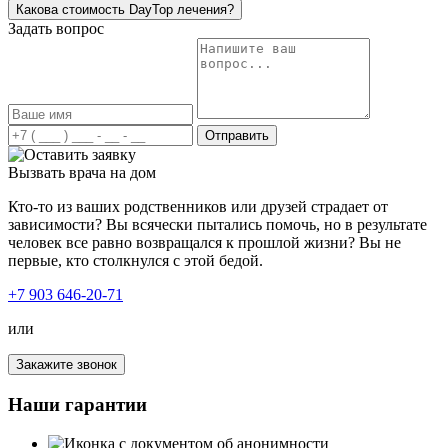
Какова стоимость DayTop лечения?
Задать вопрос
Что мой сын только не пробовал, чтобы прекратить
употреблять наркотики. Проходило время, и он начинал
снова. В этот раз мы обратились к вам, чему я очень
Отправить
рада. Специалисты, знающие своё дело!! Комплексный
подход и индивидуальный, что очень важно в такой
Вызвать врача на дом
проблеме. Сын смог пройти полный курс
реабилитации, как сам говорит, что на столько легко и
Кто-то из ваших родственников или друзей страдает от
понятно ему не было нигде. Очень важно, что у вас есть
зависимости? Вы всячески пытались помочь, но в результате
пожизненная поддержка! Ещё раз огромное вам
человек все равно возвращался к прошлой жизни? Вы не
спасибо!
первые, кто столкнулся с этой бедой.
+7 903 646-20-71
или
Закажите звонок
Я был зависим от наркотиков, временами, конечно,
понимал, что это уже затянуло меня сильно, но
Наши гарантии
остановиться не мог. Решил попробовать и обратился к
вам в клинику. Так как я продолжал работать и
попросту не мог находиться на лечении долгое время,