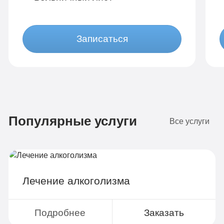
Записаться
Бюджетно
1 490 руб
Популярные услуги
4-х местная комната
2
Все услуги
Диагностика
Групповая терапия
Детоксикация
Лечение алкоголизма
Круглосуточное наблюдение
Поддержка родственников
Подробнее
Заказать