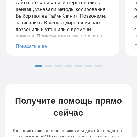
сайты обзванивали, интересовались
п
ценами, узнавали методы кодирования.
о
Выбор пал на Тайм-Клиник. Позвонили,
я
записались. В день кодирования нам
С
позвонили и уточнили о времени
с
приезда. Приехав к вам, мы получили
п
профессиональную консультацию о
в
Показать еще
методах кодирования. Кодирование
н
было подобрано индивидуально, в
р
зависимости от наших особенностей. Мы
с
с супругой довольны приемом,
с
результатом работы. Сразу видно, что
о
работают специалисты, знающие своё
м
дело.
д
п
Получите помощь прямо
п
п
сейчас
с
Кто-то из ваших родственников или друзей страдает от
зависимости? Вы всячески пытались помочь, но в