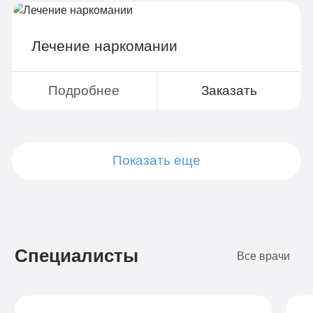
Лечение наркомании
Подробнее
Заказать
Показать еще
Подробнее
Подробнее
Подробнее
Подробнее
Подробнее
Подробнее
Подробнее
Подробнее
Заказать
Заказать
Заказать
Заказать
Заказать
Заказать
Заказать
Заказать
Специалисты
Все врачи